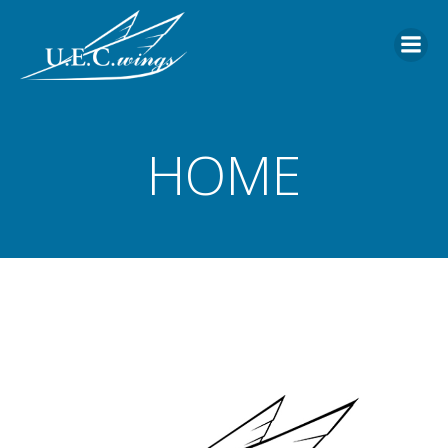
コ
ン
テ
ン
ツ
へ
HOME
ス
キ
ッ
プ